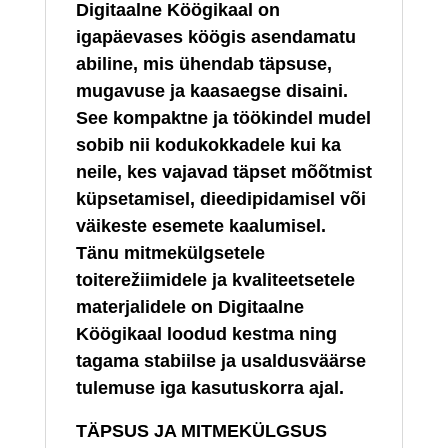
Digitaalne Köögikaal on
igapäevases köögis asendamatu
abiline, mis ühendab täpsuse,
mugavuse ja kaasaegse disaini.
See kompaktne ja töökindel mudel
sobib nii kodukokkadele kui ka
neile, kes vajavad täpset mõõtmist
küpsetamisel, dieedipidamisel või
väikeste esemete kaalumisel.
Tänu mitmekülgsetele
toiterežiimidele ja kvaliteetsetele
materjalidele on Digitaalne
Köögikaal loodud kestma ning
tagama stabiilse ja usaldusväärse
tulemuse iga kasutuskorra ajal.
TÄPSUS JA MITMEKÜLGSUS