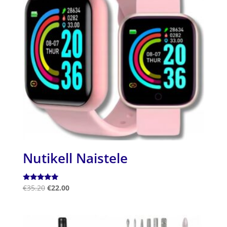
Nutikell Naistele
Hinnanguga
€
35.20
€
22.00
5.00
/ 5