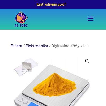
Eesti odavaim pood !
Esileht
/
Elektroonika
/ Digitaalne Köögikaal