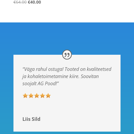
Hinnanguga
€
64.00
€
40.00
5.00
/ 5
“Väga rahul ostuga! Tooted on kvaliteetsed
ja kohaletoimetamine kiire. Soovitan
soojalt AG Pood!”
Liis Sild