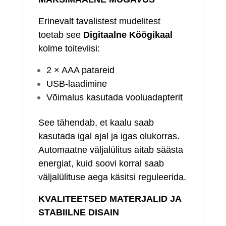
Erinevalt tavalistest mudelitest
toetab see
Digitaalne Köögikaal
kolme toiteviisi:
2 × AAA patareid
USB‑laadimine
Võimalus kasutada vooluadapterit
See tähendab, et kaalu saab
kasutada igal ajal ja igas olukorras.
Automaatne väljalülitus aitab säästa
energiat, kuid soovi korral saab
väljalülituse aega käsitsi reguleerida.
KVALITEETSED MATERJALID JA
STABIILNE DISAIN