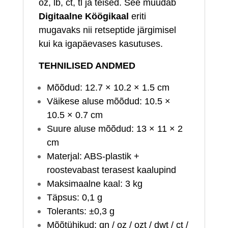
oz, lb, ct, tl ja teised. See muudab
Digitaalne Köögikaal
eriti
mugavaks nii retseptide järgimisel
kui ka igapäevases kasutuses.
TEHNILISED ANDMED
Mõõdud: 12.7 × 10.2 × 1.5 cm
Väikese aluse mõõdud: 10.5 ×
10.5 × 0.7 cm
Suure aluse mõõdud: 13 × 11 × 2
cm
Materjal: ABS-plastik +
roostevabast terasest kaalupind
Maksimaalne kaal: 3 kg
Täpsus: 0,1 g
Tolerants: ±0,3 g
Mõõtühikud: gn / oz / ozt / dwt / ct /