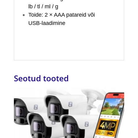
lb / tl / ml / g
Toide: 2 × AAA patareid või
USB‑laadimine
Seotud tooted