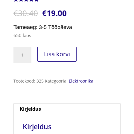
Hinnatud
1
€
30.40
€
19.00
5.00
/5
kliendi
hinnangu
põhjal
Tarneaeg: 3-5 Tööpäeva
650 laos
Digitaalne
Lisa korvi
Köögikaal
kogus
Tootekood:
325
Kategooria:
Elektroonika
Kirjeldus
Kirjeldus