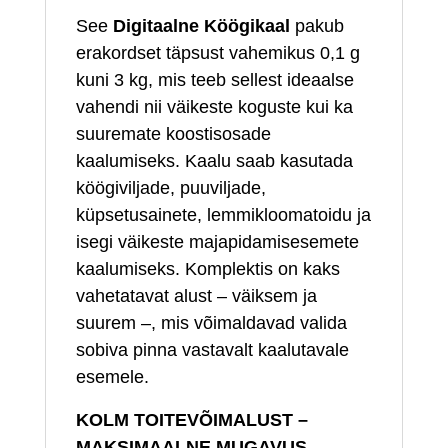
See
Digitaalne Köögikaal
pakub
erakordset täpsust vahemikus 0,1 g
kuni 3 kg, mis teeb sellest ideaalse
vahendi nii väikeste koguste kui ka
suuremate koostisosade
kaalumiseks. Kaalu saab kasutada
köögiviljade, puuviljade,
küpsetusainete, lemmikloomatoidu ja
isegi väikeste majapidamisesemete
kaalumiseks. Komplektis on kaks
vahetatavat alust – väiksem ja
suurem –, mis võimaldavad valida
sobiva pinna vastavalt kaalutavale
esemele.
KOLM TOITEVÕIMALUST –
MAKSIMAALNE MUGAVUS