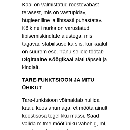
Kaal on valmistatud roostevabast
terasest, mis on vastupidav,
hügieeniline ja lihtsasti puhastatav.
Kõik neli nurka on varustatud
libisemiskindlate alustega, mis
tagavad stabiilsuse ka siis, kui kaalul
on suurem ese. Tänu sellele töötab
Digitaalne Köögikaal
alati täpselt ja
kindlalt.
TARE-FUNKTSIOON JA MITU
ÜHIKUT
Tare‑funktsioon võimaldab nullida
kaalu koos anumaga, et mõõta ainult
koostisosa tegelikku massi. Saad
valida mitme mõõtühiku vahel: g, ml,