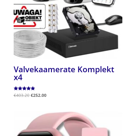
Valvekaamerate Komplekt
x4
Hinnanguga
€
403.20
€
252.00
5.00
/ 5