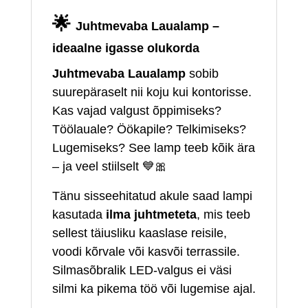
🌟
Juhtmevaba Laualamp –
ideaalne igasse olukorda
Juhtmevaba Laualamp
sobib
suurepäraselt nii koju kui kontorisse.
Kas vajad valgust õppimiseks?
Töölauale? Öökapile? Telkimiseks?
Lugemiseks? See lamp teeb kõik ära
– ja veel stiilselt 💙🎀
Tänu sisseehitatud akule saad lampi
kasutada
ilma juhtmeteta
, mis teeb
sellest täiusliku kaaslase reisile,
voodi kõrvale või kasvõi terrassile.
Silmasõbralik LED‑valgus ei väsi
silmi ka pikema töö või lugemise ajal.