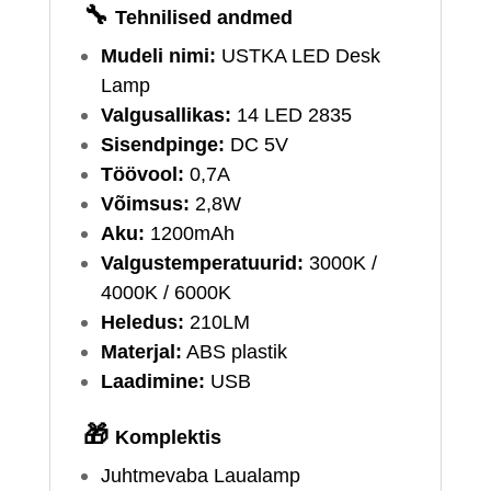
🔧
Tehnilised andmed
Mudeli nimi:
USTKA LED Desk
Lamp
Valgusallikas:
14 LED 2835
Sisendpinge:
DC 5V
Töövool:
0,7A
Võimsus:
2,8W
Aku:
1200mAh
Valgustemperatuurid:
3000K /
4000K / 6000K
Heledus:
210LM
Materjal:
ABS plastik
Laadimine:
USB
🎁
Komplektis
Juhtmevaba Laualamp