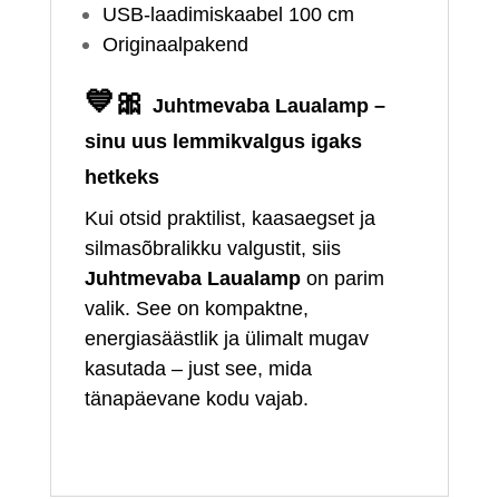
USB‑laadimiskaabel 100 cm
Originaalpakend
💙🎀
Juhtmevaba Laualamp –
sinu uus lemmikvalgus igaks
hetkeks
Kui otsid praktilist, kaasaegset ja
silmasõbralikku valgustit, siis
Juhtmevaba Laualamp
on parim
valik. See on kompaktne,
energiasäästlik ja ülimalt mugav
kasutada – just see, mida
tänapäevane kodu vajab.