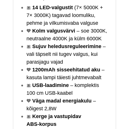
🎀
14 LED‑valgustit
(7× 5000K +
7× 3000K) tagavad loomuliku,
pehme ja vilkumisvaba valguse
💙
Kolm valgusvärvi
– soe 3000K,
neutraalne 4000K ja külm 6000K
🎀
Sujuv heledusreguleerimine
–
vali täpselt nii tugev valgus, kui
parasjagu vajad
💙
1200mAh sisseehitatud aku
–
kasuta lampi täiesti juhtmevabalt
🎀
USB‑laadimine
– komplektis
100 cm USB‑kaabel
💙
Väga madal energiakulu
–
kõigest 2,8W
🎀
Kerge ja vastupidav
ABS‑korpus