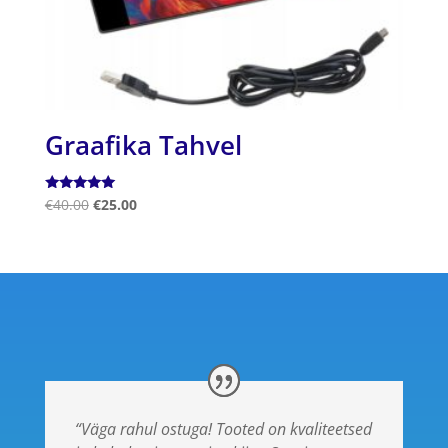
Graafika Tahvel
Hinnanguga
€
40.00
€
25.00
5.00
/ 5
“Väga rahul ostuga! Tooted on kvaliteetsed