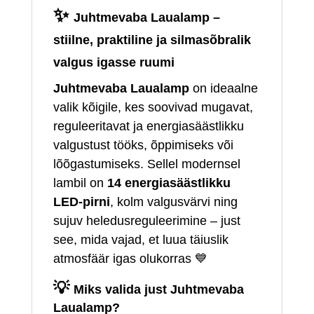
✨
Juhtmevaba Laualamp –
stiilne, praktiline ja silmasõbralik
valgus igasse ruumi
Juhtmevaba Laualamp
on ideaalne
valik kõigile, kes soovivad mugavat,
reguleeritavat ja energiasäästlikku
valgustust tööks, õppimiseks või
lõõgastumiseks. Sellel modernsel
lambil on
14 energiasäästlikku
LED‑pirni
, kolm valgusvärvi ning
sujuv heledusreguleerimine – just
see, mida vajad, et luua täiuslik
atmosfäär igas olukorras 💙
💡
Miks valida just Juhtmevaba
Laualamp?