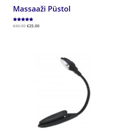
Massaaži Püstol
Hinnanguga
€
40.00
€
25.00
5.00
/ 5