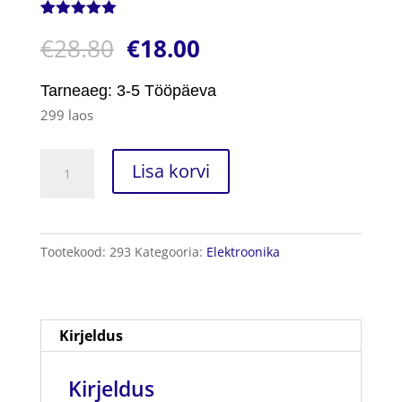
Hinnatud
1
€
28.80
€
18.00
5.00
/5
kliendi
hinnangu
põhjal
Tarneaeg: 3-5 Tööpäeva
299 laos
Juhtmevaba
Lisa korvi
Laualamp
kogus
Tootekood:
293
Kategooria:
Elektroonika
Kirjeldus
Kirjeldus