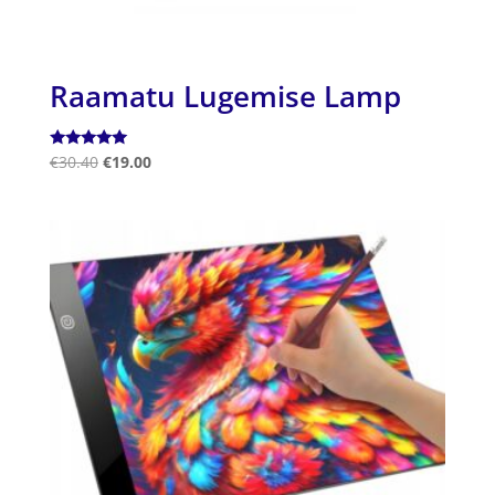
Raamatu Lugemise Lamp
Hinnanguga
€
30.40
€
19.00
5.00
/ 5