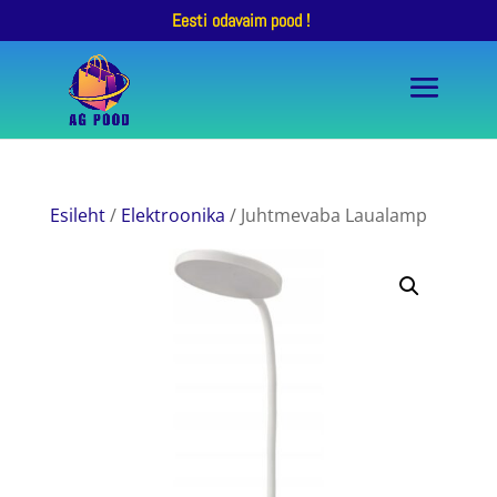
Eesti odavaim pood !
Esileht
/
Elektroonika
/ Juhtmevaba Laualamp