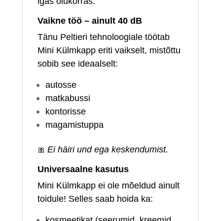
igas olukorras.
Vaikne töö – ainult 40 dB
Tänu Peltieri tehnoloogiale töötab
Mini Külmkapp eriti vaikselt, mistõttu
sobib see ideaalselt:
autosse
matkabussi
kontorisse
magamistuppa
🎀
Ei häiri und ega keskendumist.
Universaalne kasutus
Mini Külmkapp ei ole mõeldud ainult
toidule! Selles saab hoida ka:
kosmeetikat (seerumid, kreemid,