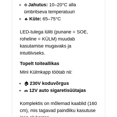
❄️
Jahutus:
10–20°C alla
ümbritseva temperatuuri
🔥
Küte:
65–75°C
LED‑tulega lüliti (punane = SOE,
roheline = KÜLM) muudab
kasutamise mugavaks ja
intuitiivseks.
Topelt toiteallikas
Mini Külmkapp töötab nii:
🏠
230V koduvõrgus
🚗
12V auto sigaretisüütajas
Komplektis on mõlemad kaablid (160
cm), mis tagavad paindliku kasutuse