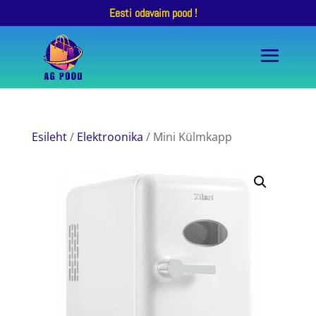
Eesti odavaim pood !
Esileht
/
Elektroonika
/ Mini Külmkapp