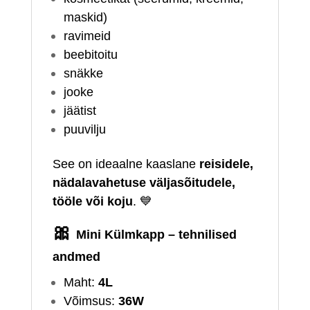
maskid)
ravimeid
beebitoitu
snäkke
jooke
jäätist
puuvilju
See on ideaalne kaaslane
reisidele,
nädalavahetuse väljasõitudele,
tööle või koju
. 💙
🎀
Mini Külmkapp – tehnilised
andmed
Maht:
4L
Võimsus:
36W