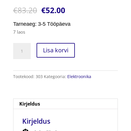
Hinnatud
1
€
83.20
€
52.00
5.00
/5
kliendi
hinnangu
põhjal
Tarneaeg: 3-5 Tööpäeva
7 laos
Mini
Lisa korvi
Külmkapp
kogus
Tootekood:
303
Kategooria:
Elektroonika
Kirjeldus
Kirjeldus