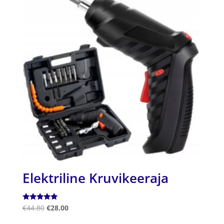
Elektriline Kruvikeeraja
Hinnanguga
€
44.80
€
28.00
5.00
/ 5