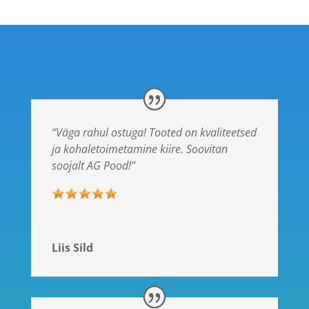
“Väga rahul ostuga! Tooted on kvaliteetsed
ja kohaletoimetamine kiire. Soovitan
soojalt AG Pood!”
Liis Sild