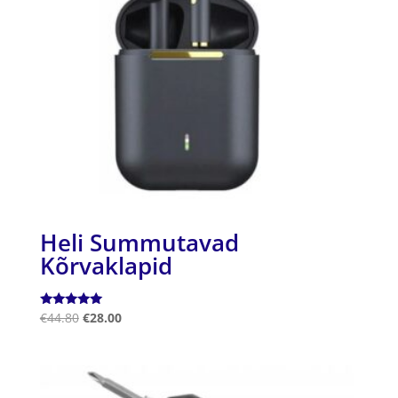
Heli Summutavad
Kõrvaklapid
Hinnanguga
€
44.80
€
28.00
5.00
/ 5