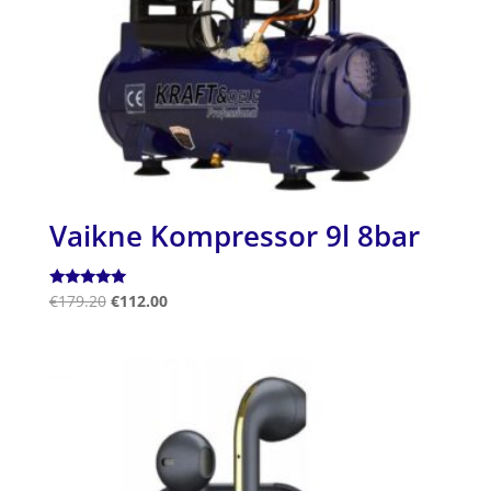
Vaikne Kompressor 9l 8bar
Hinnanguga
€
179.20
€
112.00
5.00
/ 5