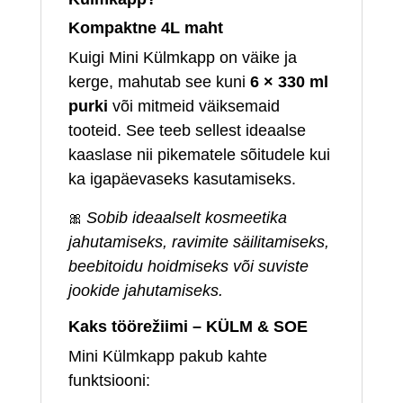
Kompaktne 4L maht
Kuigi Mini Külmkapp on väike ja
kerge, mahutab see kuni
6 × 330 ml
purki
või mitmeid väiksemaid
tooteid. See teeb sellest ideaalse
kaaslase nii pikematele sõitudele kui
ka igapäevaseks kasutamiseks.
🎀
Sobib ideaalselt kosmeetika
jahutamiseks, ravimite säilitamiseks,
beebitoidu hoidmiseks või suviste
jookide jahutamiseks.
Kaks töörežiimi – KÜLM & SOE
Mini Külmkapp pakub kahte
funktsiooni: