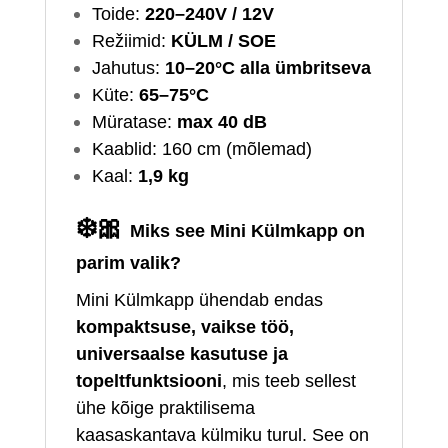
Toide:
220–240V / 12V
Režiimid:
KÜLM / SOE
Jahutus:
10–20°C alla ümbritseva
Küte:
65–75°C
Müratase:
max 40 dB
Kaablid: 160 cm (mõlemad)
Kaal:
1,9 kg
❄️🎀
Miks see Mini Külmkapp on
parim valik?
Mini Külmkapp ühendab endas
kompaktsuse, vaikse töö,
universaalse kasutuse ja
topeltfunktsiooni
, mis teeb sellest
ühe kõige praktilisema
kaasaskantava külmiku turul. See on