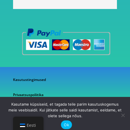
Kasutustingimused
Privaatsuspoliitika
Kasutame küpsiseid, et tagada teile parim kasutuskogemus
meie veebisaidil. Kui jätkate selle saidi kasutamist, eeldame, et
olete sellega nõus.
©2026 AG Pood
Ok
Eesti