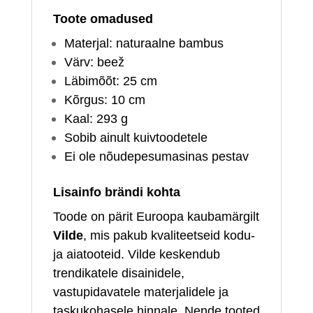
Toote omadused
Materjal: naturaalne bambus
Värv: beež
Läbimõõt: 25 cm
Kõrgus: 10 cm
Kaal: 293 g
Sobib ainult kuivtoodetele
Ei ole nõudepesumasinas pestav
Lisainfo brändi kohta
Toode on pärit Euroopa kaubamärgilt
Vilde
, mis pakub kvaliteetseid kodu-
ja aiatooteid. Vilde keskendub
trendikatele disainidele,
vastupidavatele materjalidele ja
taskukohasele hinnale. Nende tooted