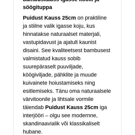
söögituppa
Puidust Kauss 25cm
on praktiline
ja stiilne valik igasse koju, kus
hinnatakse naturaalset materjali,
vastupidavust ja ajatult kaunist
disaini. See kvaliteetsest bambusest
valmistatud kauss sobib
suurepäraselt puuviljade,
köögiviljade, pähklite ja muude
kuivainete hoiustamiseks ning
esitlemiseks. Tänu oma naturaalsele
värvitoonile ja lihtsale vormile
täiendab
Puidust Kauss 25cm
iga
interjööri – olgu see modernne,
skandinaavialik või klassikaliselt
hubane.