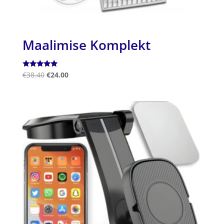
Maalimise Komplekt
Hinnanguga
€
38.40
€
24.00
5.00
/ 5