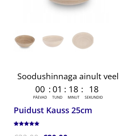
Soodushinnaga ainult veel
00
:
01
:
18
:
17
PÄEVAD
TUND
MINUT
SEKUNDID
Puidust Kauss 25cm
Hinnatud
1
5.00
/5