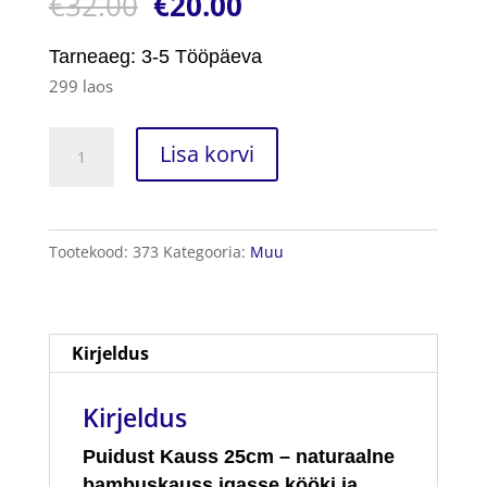
€
32.00
€
20.00
kliendi
hinnangu
põhjal
Tarneaeg: 3-5 Tööpäeva
299 laos
Puidust
Lisa korvi
Kauss
25cm
kogus
Tootekood:
373
Kategooria:
Muu
Kirjeldus
Kirjeldus
Puidust Kauss 25cm – naturaalne
bambuskauss igasse kööki ja