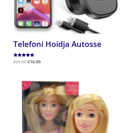
Telefoni Hoidja Autosse
Hinnanguga
€
25.60
€
16.00
5.00
/ 5