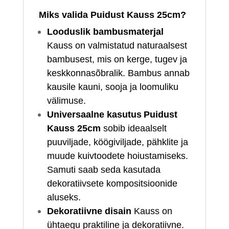
Miks valida Puidust Kauss 25cm?
Looduslik bambusmaterjal
Kauss on valmistatud naturaalsest
bambusest, mis on kerge, tugev ja
keskkonnasõbralik. Bambus annab
kausile kauni, sooja ja loomuliku
välimuse.
Universaalne kasutus
Puidust
Kauss 25cm
sobib ideaalselt
puuviljade, köögiviljade, pähklite ja
muude kuivtoodete hoiustamiseks.
Samuti saab seda kasutada
dekoratiivsete kompositsioonide
aluseks.
Dekoratiivne disain
Kauss on
ühtaegu praktiline ja dekoratiivne.