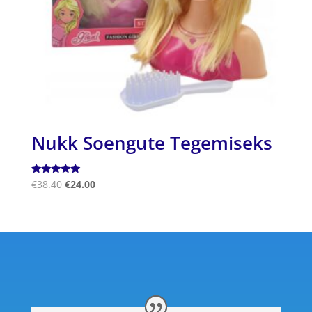
Nukk Soengute Tegemiseks
Hinnanguga
€
38.40
€
24.00
5.00
/ 5