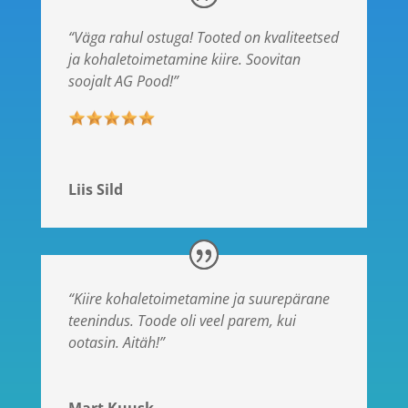
“Väga rahul ostuga! Tooted on kvaliteetsed
ja kohaletoimetamine kiire. Soovitan
soojalt AG Pood!”
Liis Sild
“Kiire kohaletoimetamine ja suurepärane
teenindus. Toode oli veel parem, kui
ootasin. Aitäh!”
Mart Kuusk