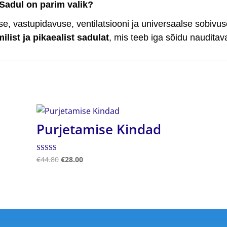
Sadul on parim valik?
vastupidavuse, ventilatsiooni ja universaalse sobivuse.
list ja pikaealist sadulat
, mis teeb iga sõidu nauditav
Purjetamise Kindad
Hinnanguga
€
44.80
€
28.00
5.00
/ 5