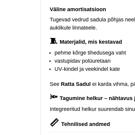
Väline amortisatsioon
Tugevad vedrud sadula põhjas neel
auklikule linnateele.
🧵
Materjalid, mis kestavad
pehme kõrge tihedusega vaht
vastupidav polüuretaan
UV‑kindel ja veekindel kate
See
Ratta Sadul
ei karda vihma, p
🔦
Tagumine helkur – nähtavus j
Integreeritud helkur suurendab sinu
📏
Tehnilised andmed