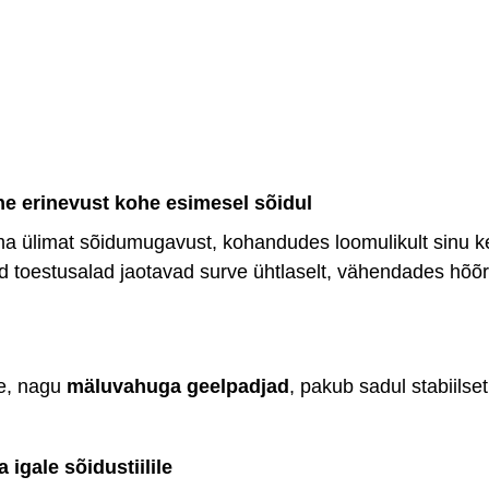
 erinevust kohe esimesel sõidul
 ülimat sõidumugavust, kohandudes loomulikult sinu k
ed toestusalad jaotavad surve ühtlaselt, vähendades hõ
le, nagu
mäluvahuga geelpadjad
, pakub sadul stabiilse
a igale sõidustiilile