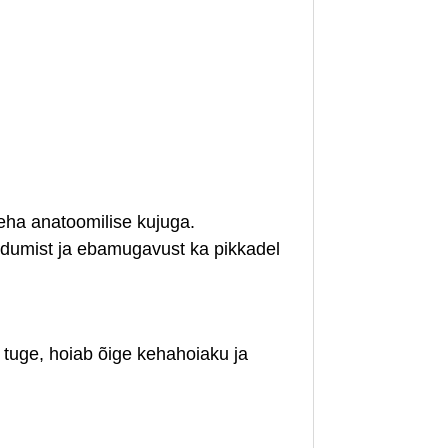
eha anatoomilise kujuga.
õrdumist ja ebamugavust ka pikkadel
t tuge, hoiab õige kehahoiaku ja