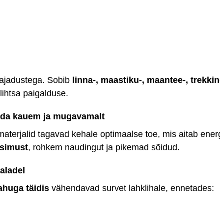
ajadustega. Sobib
linna-, maastiku-, maantee-, trekki
 lihtsa paigalduse.
ida kauem ja mugavamalt
materjalid tagavad kehale optimaalse toe, mis aitab ene
simust
, rohkem naudingut ja pikemad sõidud.
aladel
huga täidis
vähendavad survet lahklihale, ennetades: