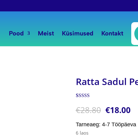
P
s
Pood
Meist
Küsimused
Kontakt
Ratta Sadul 
Hinnatud
1
€
28.80
€
18.00
5.00
/5
kliendi
hinnangu
põhjal
Tarneaeg: 4-7 Tööpäeva
6 laos