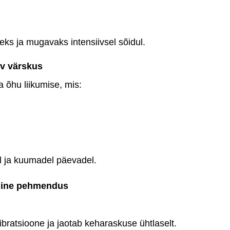
iseks ja mugavaks intensiivsel sõidul.
iv värskus
a õhu liikumise, mis:
del ja kuumadel päevadel.
äline pehmendus
ratsioone ja jaotab keharaskuse ühtlaselt.