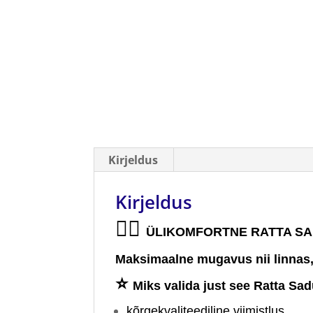
Kirjeldus
Kirjeldus
🚴‍♂️
ÜLIKOMFORTNE RATTA SAD
Maksimaalne mugavus nii linnas, 
⭐
Miks valida just see Ratta Sad
kõrgekvaliteediline viimistlus