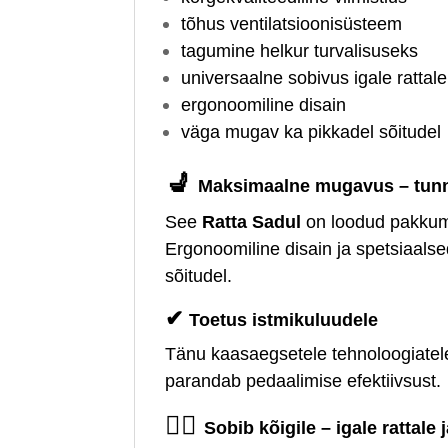
tõhus ventilatsioonisüsteem
tagumine helkur turvalisuseks
universaalne sobivus igale rattale
ergonoomiline disain
väga mugav ka pikkadel sõitudel
💺
Maksimaalne mugavus – tunne
See
Ratta Sadul
on loodud pakkuma
Ergonoomiline disain ja spetsiaals
sõitudel.
✔
Toetus istmikuluudele
Tänu kaasaegsetele tehnoloogiate
parandab pedaalimise efektiivsust.
🚴‍♀️
Sobib kõigile – igale rattale j