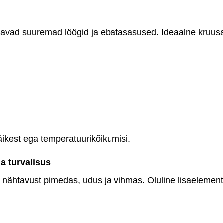
avad suuremad löögid ja ebatasasused. Ideaalne kruusa
äikest ega temperatuurikõikumisi.
a turvalisus
 nähtavust pimedas, udus ja vihmas. Oluline lisaelement i