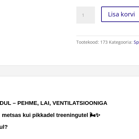
Ratta
Lisa korvi
Sadul
Pehme
kogus
Tootekood:
173
Kategooria:
Sp
UL – PEHME, LAI, VENTILATSIOONIGA
metsas kui pikkadel treeningutel 🌬️✨
ul?