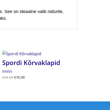
 See on ideaalne valik ratturile,
aks.
Spordi Kõrvaklapid
Hinnanguga
€
24.00
€
15.00
5.00
/ 5