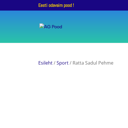
Eesti odavaim pood !
Esileht
/
Sport
/ Ratta Sadul Pehme