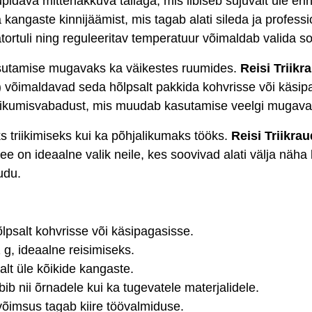
idava mittenakkuva tallaga, mis libiseb sujuvalt üle eri
usta kangaste kinnijäämist, mis tagab alati sileda ja profe
tortuli ning reguleeritav temperatuur võimaldab valida s
sutamise mugavaks ka väikestes ruumides.
Reisi Triikr
) võimaldavad seda hõlpsalt pakkida kohvrisse või käsi
alt liikumisvabadust, mis muudab kasutamise veelgi muga
ks triikimiseks kui ka põhjalikumaks tööks.
Reisi Triikra
. See on ideaalne valik neile, kes soovivad alati välja näh
udu.
salt kohvrisse või käsipagasisse.
g, ideaalne reisimiseks.
alt üle kõikide kangaste.
b nii õrnadele kui ka tugevatele materjalidele.
imsus tagab kiire töövalmiduse.