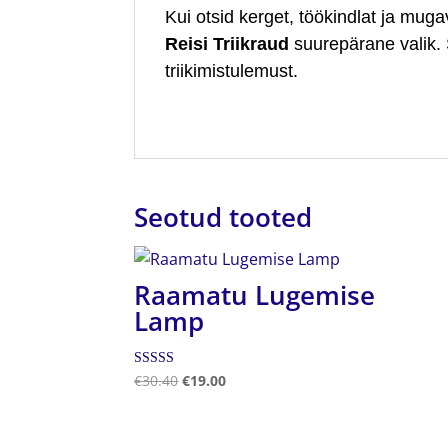
Kui otsid kerget, töökindlat ja muga
Reisi Triikraud
suurepärane valik.
triikimistulemust.
Seotud tooted
Raamatu Lugemise
Lamp
Hinnanguga
€
30.40
€
19.00
5.00
/ 5