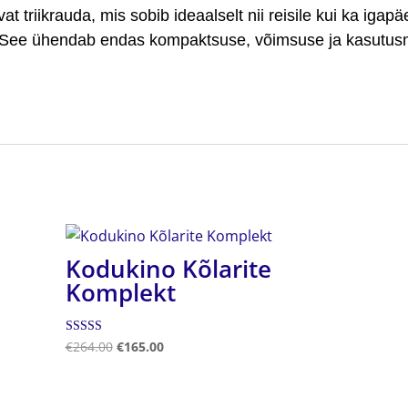
vat triikrauda, mis sobib ideaalselt nii reisile kui ka iga
 See ühendab endas kompaktsuse, võimsuse ja kasutusm
Kodukino Kõlarite
Komplekt
Hinnanguga
€
264.00
€
165.00
5.00
/ 5