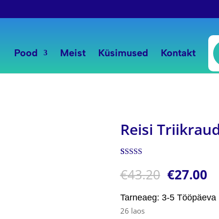
P
s
Pood
Meist
Küsimused
Kontakt
Reisi Triikrau
Hinnatud
1
€
43.20
€
27.00
5.00
/5
kliendi
hinnangu
põhjal
Tarneaeg: 3-5 Tööpäeva
26 laos