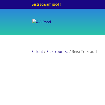
Eesti odavaim pood !
Esileht
/
Elektroonika
/ Reisi Triikraud