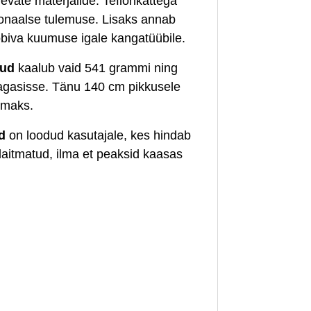
nevate materjalide. Teflonkattega
ssionaalse tulemuse. Lisaks annab
obiva kuumuse igale kangatüübile.
aud
kaalub vaid 541 grammi ning
pagasisse. Tänu 140 cm pikkusele
vamaks.
ud
on loodud kasutajale, kes hindab
a laitmatud, ilma et peaksid kaasas