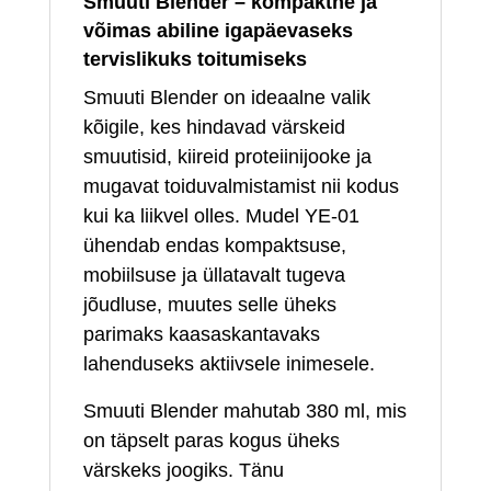
Smuuti Blender – kompaktne ja
võimas abiline igapäevaseks
tervislikuks toitumiseks
Smuuti Blender on ideaalne valik
kõigile, kes hindavad värskeid
smuutisid, kiireid proteiinijooke ja
mugavat toiduvalmistamist nii kodus
kui ka liikvel olles. Mudel YE‑01
ühendab endas kompaktsuse,
mobiilsuse ja üllatavalt tugeva
jõudluse, muutes selle üheks
parimaks kaasaskantavaks
lahenduseks aktiivsele inimesele.
Smuuti Blender mahutab 380 ml, mis
on täpselt paras kogus üheks
värskeks joogiks. Tänu