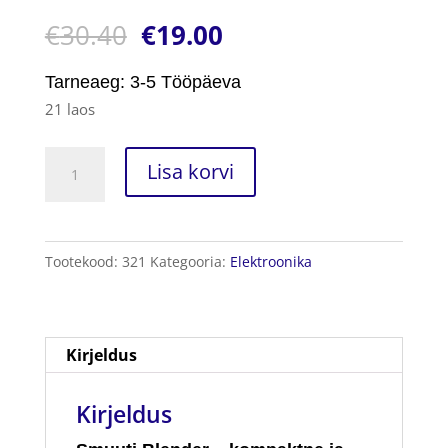
Hinnatud
1
€
30.40
€
19.00
5.00
/5
kliendi
hinnangu
põhjal
Tarneaeg: 3-5 Tööpäeva
21 laos
Smuuti
Lisa korvi
Blender
kogus
Tootekood:
321
Kategooria:
Elektroonika
Kirjeldus
Kirjeldus