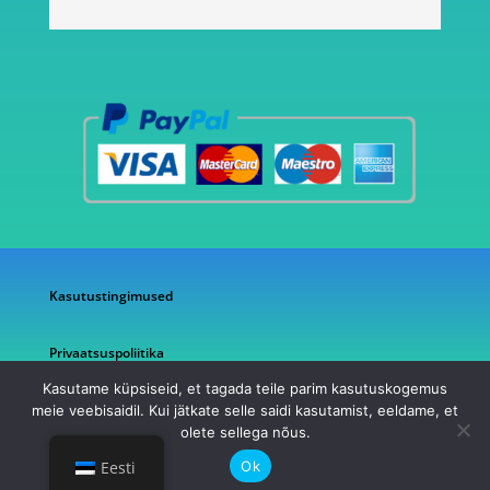
Kasutustingimused
Privaatsuspoliitika
Kasutame küpsiseid, et tagada teile parim kasutuskogemus
meie veebisaidil. Kui jätkate selle saidi kasutamist, eeldame, et
olete sellega nõus.
©2026 AG Pood
Ok
Eesti