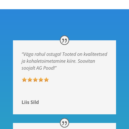
“Väga rahul ostuga! Tooted on kvaliteetsed
ja kohaletoimetamine kiire. Soovitan
soojalt AG Pood!”
Liis Sild