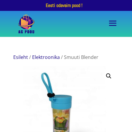
Eesti odavaim pood !
Esileht
/
Elektroonika
/ Smuuti Blender