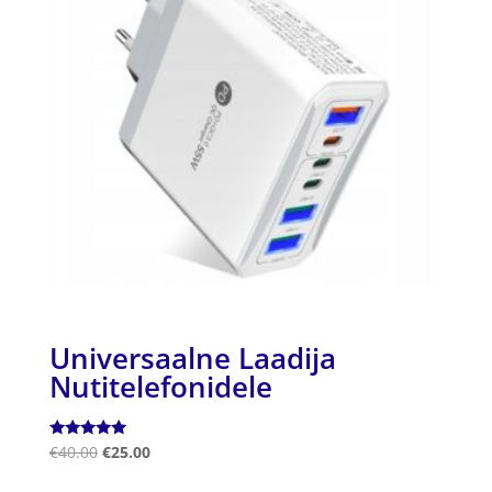
Universaalne Laadija
Nutitelefonidele
Hinnanguga
€
40.00
€
25.00
5.00
/ 5