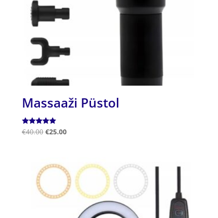
Massaaži Püstol
Hinnanguga
€
40.00
€
25.00
5.00
/ 5