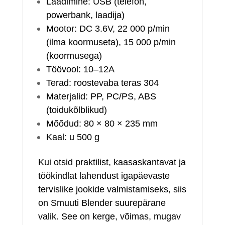
Laadimine: USB (telefon,
powerbank, laadija)
Mootor: DC 3.6V, 22 000 p/min
(ilma koormuseta), 15 000 p/min
(koormusega)
Töövool: 10–12A
Terad: roostevaba teras 304
Materjalid: PP, PC/PS, ABS
(toidukõlblikud)
Mõõdud: 80 × 80 × 235 mm
Kaal: u 500 g
Kui otsid praktilist, kaasaskantavat ja
töökindlat lahendust igapäevaste
tervislike jookide valmistamiseks, siis
on Smuuti Blender suurepärane
valik. See on kerge, võimas, mugav