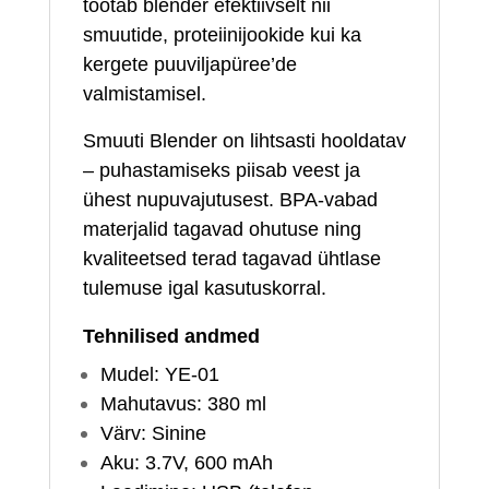
töötab blender efektiivselt nii
smuutide, proteiinijookide kui ka
kergete puuviljapüree’de
valmistamisel.
Smuuti Blender on lihtsasti hooldatav
– puhastamiseks piisab veest ja
ühest nupuvajutusest. BPA‑vabad
materjalid tagavad ohutuse ning
kvaliteetsed terad tagavad ühtlase
tulemuse igal kasutuskorral.
Tehnilised andmed
Mudel: YE‑01
Mahutavus: 380 ml
Värv: Sinine
Aku: 3.7V, 600 mAh