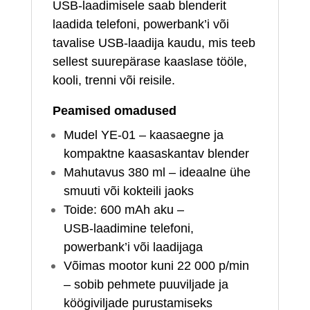
USB‑laadimisele saab blenderit
laadida telefoni, powerbank’i või
tavalise USB‑laadija kaudu, mis teeb
sellest suurepärase kaaslase tööle,
kooli, trenni või reisile.
Peamised omadused
Mudel YE‑01 – kaasaegne ja
kompaktne kaasaskantav blender
Mahutavus 380 ml – ideaalne ühe
smuuti või kokteili jaoks
Toide: 600 mAh aku –
USB‑laadimine telefoni,
powerbank’i või laadijaga
Võimas mootor kuni 22 000 p/min
– sobib pehmete puuviljade ja
köögiviljade purustamiseks