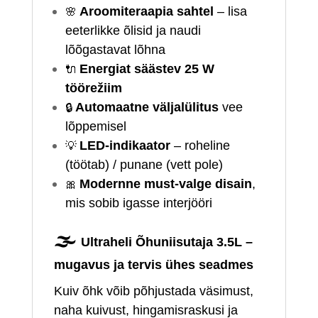
🌸
Aroomiteraapia sahtel
– lisa
eeterlikke õlisid ja naudi
lõõgastavat lõhna
🔌
Energiat säästev 25 W
töörežiim
🔒
Automaatne väljalülitus
vee
lõppemisel
💡
LED‑indikaator
– roheline
(töötab) / punane (vett pole)
🎀
Modernne must‑valge disain
,
mis sobib igasse interjööri
🌫️
Ultraheli Õhuniisutaja 3.5L –
mugavus ja tervis ühes seadmes
Kuiv õhk võib põhjustada väsimust,
naha kuivust, hingamisraskusi ja