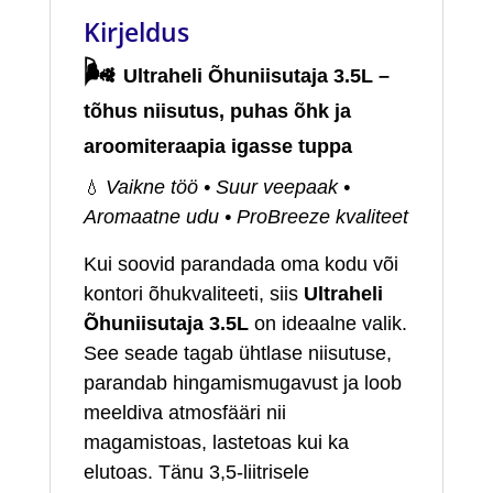
Kirjeldus
🌬️
Ultraheli Õhuniisutaja 3.5L –
tõhus niisutus, puhas õhk ja
aroomiteraapia igasse tuppa
💧
Vaikne töö • Suur veepaak •
Aromaatne udu • ProBreeze kvaliteet
Kui soovid parandada oma kodu või
kontori õhukvaliteeti, siis
Ultraheli
Õhuniisutaja 3.5L
on ideaalne valik.
See seade tagab ühtlase niisutuse,
parandab hingamismugavust ja loob
meeldiva atmosfääri nii
magamistoas, lastetoas kui ka
elutoas. Tänu 3,5‑liitrisele