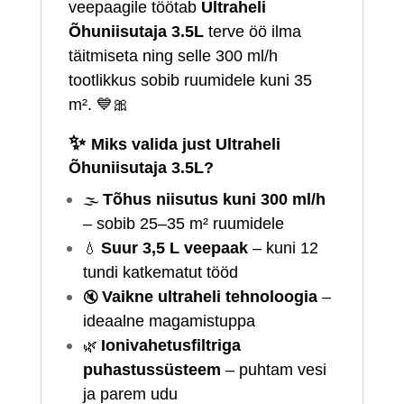
veepaagile töötab
Ultraheli
Õhuniisutaja 3.5L
terve öö ilma
täitmiseta ning selle 300 ml/h
tootlikkus sobib ruumidele kuni 35
m². 💙🎀
✨
Miks valida just Ultraheli
Õhuniisutaja 3.5L?
🌫️
Tõhus niisutus kuni 300 ml/h
– sobib 25–35 m² ruumidele
💧
Suur 3,5 L veepaak
– kuni 12
tundi katkematut tööd
🔇
Vaikne ultraheli tehnoloogia
–
ideaalne magamistuppa
🌿
Ionivahetusfiltriga
puhastussüsteem
– puhtam vesi
ja parem udu