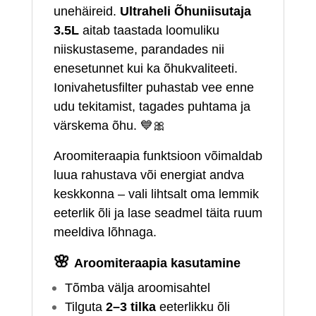
unehäireid.
Ultraheli Õhuniisutaja
3.5L
aitab taastada loomuliku
niiskustaseme, parandades nii
enesetunnet kui ka õhukvaliteeti.
Ionivahetusfilter puhastab vee enne
udu tekitamist, tagades puhtama ja
värskema õhu. 💙🎀
Aroomiteraapia funktsioon võimaldab
luua rahustava või energiat andva
keskkonna – vali lihtsalt oma lemmik
eeterlik õli ja lase seadmel täita ruum
meeldiva lõhnaga.
🌸
Aroomiteraapia kasutamine
Tõmba välja aroomisahtel
Tilguta
2–3 tilka
eeterlikku õli