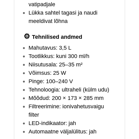
vatipadjale
Lükka sahtel tagasi ja naudi
meeldivat lõhna
⚙️
Tehnilised andmed
Mahutavus: 3,5 L
Tootlikkus: kuni 300 ml/h
Niisutusala: 25–35 m²
Võimsus: 25 W
Pinge: 100–240 V
Tehnoloogia: ultraheli (külm udu)
Mõõdud: 200 × 173 × 285 mm
Filtreerimine: ionivahetusvaigu
filter
LED‑indikaator: jah
Automaatne väljalülitus: jah