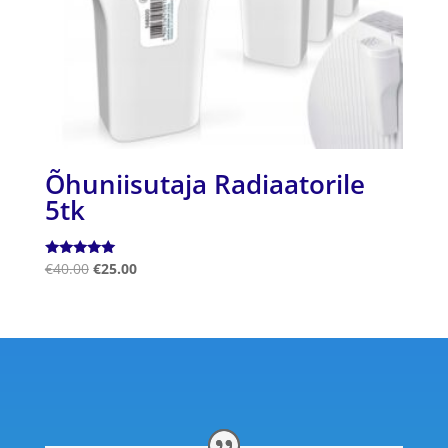
Õhuniisutaja Radiaatorile
5tk
Hinnanguga
€
40.00
€
25.00
5.00
/ 5