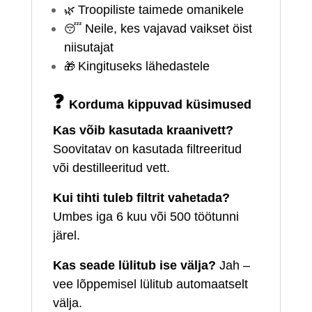
🌿
Troopiliste taimede omanikele
😴
Neile, kes vajavad vaikset öist
niisutajat
🎁
Kingituseks lähedastele
❓
Korduma kippuvad küsimused
Kas võib kasutada kraanivett?
Soovitatav on kasutada filtreeritud
või destilleeritud vett.
Kui tihti tuleb filtrit vahetada?
Umbes iga 6 kuu või 500 töötunni
järel.
Kas seade lülitub ise välja?
Jah –
vee lõppemisel lülitub automaatselt
välja.