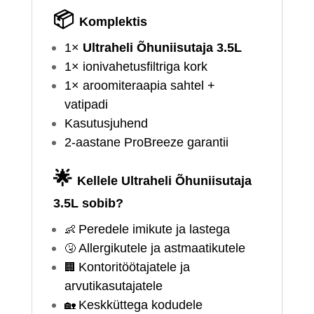
📦
Komplektis
1×
Ultraheli Õhuniisutaja 3.5L
1× ionivahetusfiltriga kork
1× aroomiteraapia sahtel +
vatipadi
Kasutusjuhend
2‑aastane ProBreeze garantii
🌟
Kellele Ultraheli Õhuniisutaja
3.5L sobib?
👶
Peredele imikute ja lastega
🤧
Allergikutele ja astmaatikutele
🏢
Kontoritöötajatele ja
arvutikasutajatele
🏡
Kesk­küttega kodudele