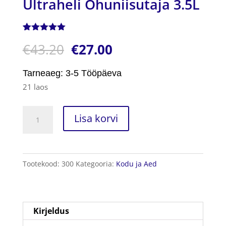
Ultraheli Õhuniisutaja 3.5L
Hinnatud
1
€
43.20
€
27.00
5.00
/5
kliendi
hinnangu
põhjal
Tarneaeg: 3-5 Tööpäeva
21 laos
Ultraheli
Lisa korvi
Õhuniisutaja
3.5L
kogus
Tootekood:
300
Kategooria:
Kodu ja Aed
Kirjeldus