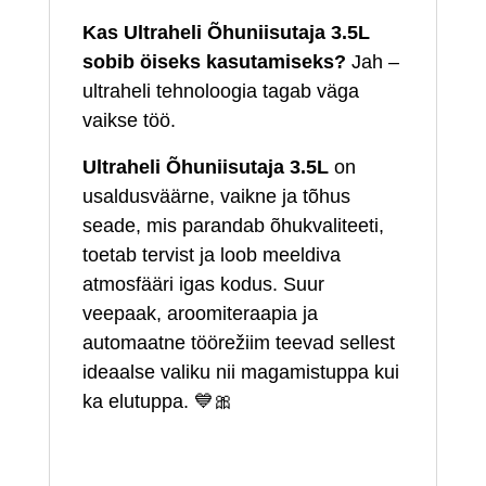
Kas Ultraheli Õhuniisutaja 3.5L
sobib öiseks kasutamiseks?
Jah –
ultraheli tehnoloogia tagab väga
vaikse töö.
Ultraheli Õhuniisutaja 3.5L
on
usaldusväärne, vaikne ja tõhus
seade, mis parandab õhukvaliteeti,
toetab tervist ja loob meeldiva
atmosfääri igas kodus. Suur
veepaak, aroomiteraapia ja
automaatne töörežiim teevad sellest
ideaalse valiku nii magamistuppa kui
ka elutuppa. 💙🎀