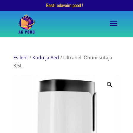
Eesti odavaim pood !
Esileht
/
Kodu ja Aed
/ Ultraheli Õhuniisutaja
3.5L