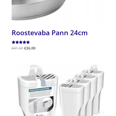
Roostevaba Pann 24cm
Hinnanguga
€
41.60
€
26.00
5.00
/ 5