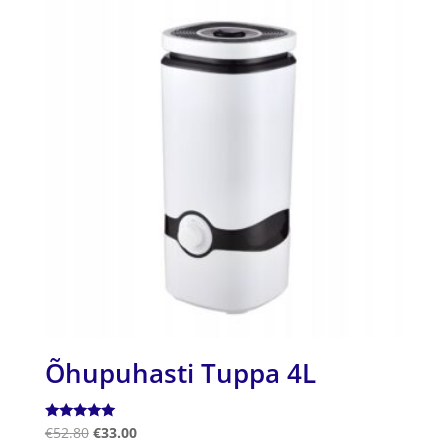
Õhupuhasti Tuppa 4L
Hinnanguga
€
52.80
€
33.00
5.00