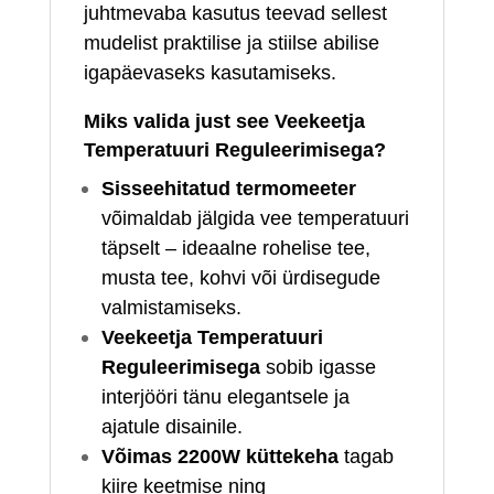
juhtmevaba kasutus teevad sellest
mudelist praktilise ja stiilse abilise
igapäevaseks kasutamiseks.
Miks valida just see Veekeetja
Temperatuuri Reguleerimisega?
Sisseehitatud termomeeter
võimaldab jälgida vee temperatuuri
täpselt – ideaalne rohelise tee,
musta tee, kohvi või ürdisegude
valmistamiseks.
Veekeetja Temperatuuri
Reguleerimisega
sobib igasse
interjööri tänu elegantsele ja
ajatule disainile.
Võimas 2200W küttekeha
tagab
kiire keetmise ning