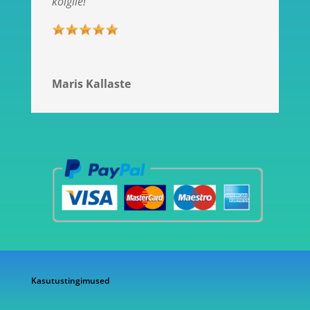
kõigile!”
Maris Kallaste
Kasutustingimused