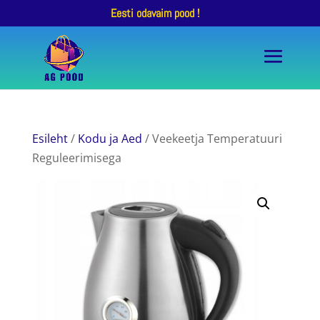
Eesti odavaim pood !
Esileht
/
Kodu ja Aed
/ Veekeetja Temperatuuri
Reguleerimisega