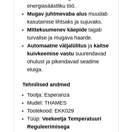
energiasäästliku töö.
Mugav juhtmevaba alus
muudab
kasutamise lihtsaks ja sujuvaks.
Mittekuumenev käepide
tagab
turvalise ja mugava haarde.
Automaatne väljalülitus
ja
kaitse
kuivkeemise vastu
suurendavad
ohutust ja pikendavad seadme
eluiga.
Tehnilised andmed
Tootja: Esperanza
Mudel: THAMES
Tootekood: EKK029
Tüüp:
Veekeetja Temperatuuri
Reguleerimisega