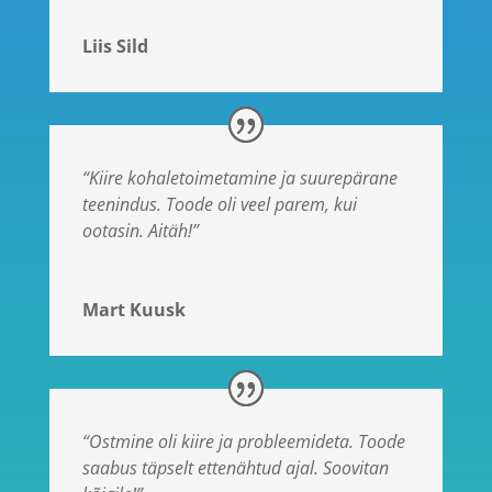
Liis Sild
“Kiire kohaletoimetamine ja suurepärane
teenindus. Toode oli veel parem, kui
ootasin. Aitäh!”
Mart Kuusk
“Ostmine oli kiire ja probleemideta. Toode
saabus täpselt ettenähtud ajal. Soovitan