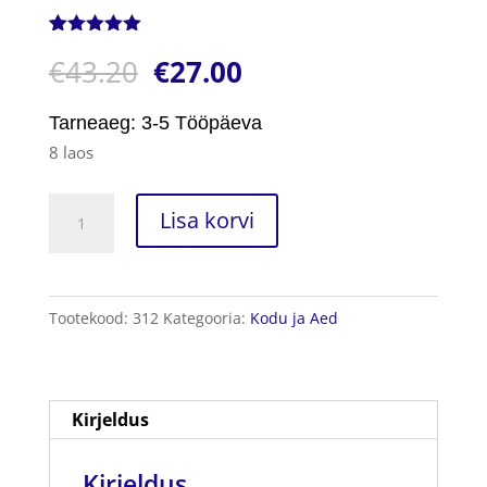
Hinnatud
1
€
43.20
€
27.00
5.00
/5
kliendi
hinnangu
põhjal
Tarneaeg: 3-5 Tööpäeva
8 laos
Veekeetja
Lisa korvi
Temperatuuri
Reguleerimisega
kogus
Tootekood:
312
Kategooria:
Kodu ja Aed
Kirjeldus
Kirjeldus