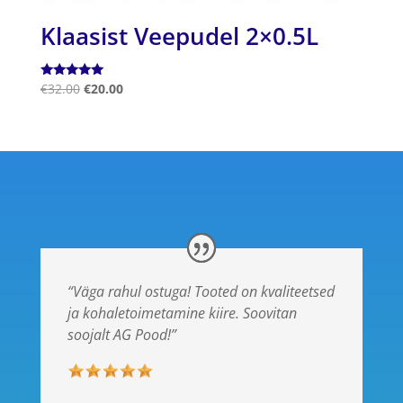
Klaasist Veepudel 2×0.5L
Hinnanguga
€
32.00
€
20.00
5.00
/ 5
“Väga rahul ostuga! Tooted on kvaliteetsed
ja kohaletoimetamine kiire. Soovitan
soojalt AG Pood!”