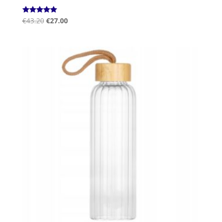
Hinnanguga
€
43.20
€
27.00
5.00
/ 5